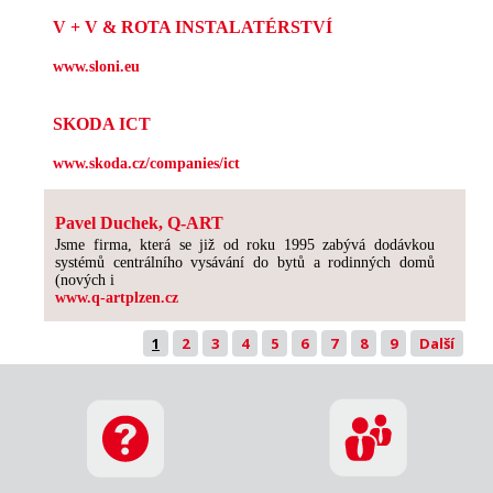
V + V & ROTA INSTALATÉRSTVÍ
www.sloni.eu
SKODA ICT
www.skoda.cz/companies/ict
Pavel Duchek, Q-ART
Jsme firma, která se již od roku 1995 zabývá dodávkou
systémů centrálního vysávání do bytů a rodinných domů
(nových i
www.q-artplzen.cz
1
2
3
4
5
6
7
8
9
Další