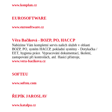
www.konplan.cz
EUROSOFTWARE
www.eurosoftware.cz
Věra Bačíková - BOZP, PO, HACCP
Nabízíme Vám kompletní servis našich služeb v oblasti
BOZP, PO, systém HACCP, pokladní systémy - Dotykačka /
EET, hygiena práce. Vypracování dokumentací, školení,
zastupování při kontrolách, atd. Hasící přístroje,
www.vera-bacikova.cz
SOFTEU
www.softeu.com
ŘEPÍK JAROSLAV
www.katalpa.cz