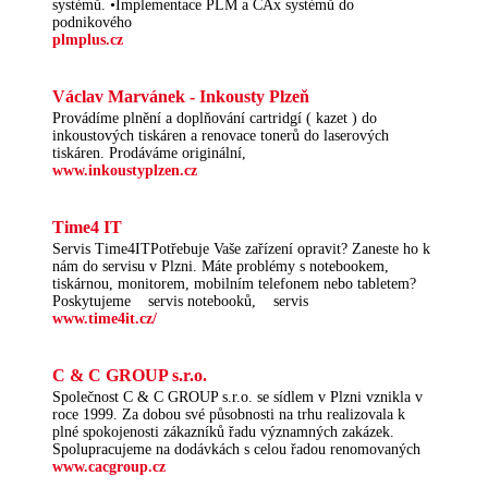
systémů. •Implementace PLM a CAx systémů do
podnikového
plmplus.cz
Václav Marvánek - Inkousty Plzeň
Provádíme plnění a doplňování cartridgí ( kazet ) do
inkoustových tiskáren a renovace tonerů do laserových
tiskáren. Prodáváme originální,
www.inkoustyplzen.cz
Time4 IT
Servis Time4ITPotřebuje Vaše zařízení opravit? Zaneste ho k
nám do servisu v Plzni. Máte problémy s notebookem,
tiskárnou, monitorem, mobilním telefonem nebo tabletem?
Poskytujeme servis notebooků, servis
www.time4it.cz/
C & C GROUP s.r.o.
Společnost C & C GROUP s.r.o. se sídlem v Plzni vznikla v
roce 1999. Za dobou své působnosti na trhu realizovala k
plné spokojenosti zákazníků řadu významných zakázek.
Spolupracujeme na dodávkách s celou řadou renomovaných
www.cacgroup.cz