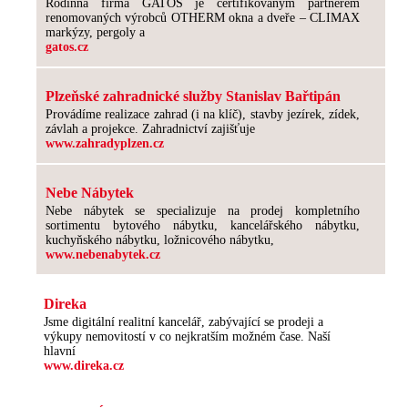
Rodinná firma GATOS je certifikovaným partnerem
renomovaných výrobců OTHERM okna a dveře – CLIMAX
markýzy, pergoly a
gatos.cz
Plzeňské zahradnické služby Stanislav Bařtipán
Provádíme realizace zahrad (i na klíč), stavby jezírek, zídek,
závlah a projekce. Zahradnictví zajišťuje
www.zahradyplzen.cz
Nebe Nábytek
Nebe nábytek se specializuje na prodej kompletního
sortimentu bytového nábytku, kancelářského nábytku,
kuchyňského nábytku, ložnicového nábytku,
www.nebenabytek.cz
Direka
Jsme digitální realitní kancelář, zabývající se prodeji a
výkupy nemovitostí v co nejkratším možném čase. Naší
hlavní
www.direka.cz