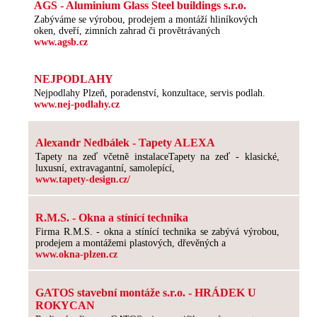
AGS - Aluminium Glass Steel buildings s.r.o.
Zabýváme se výrobou, prodejem a montáží hliníkových
oken, dveří, zimních zahrad či provětrávaných
www.agsb.cz
NEJPODLAHY
Nejpodlahy Plzeň, poradenství, konzultace, servis podlah.
www.nej-podlahy.cz
Alexandr Nedbálek - Tapety ALEXA
Tapety na zeď včetně instalaceTapety na zeď - klasické,
luxusní, extravagantní, samolepící,
www.tapety-design.cz/
R.M.S. - Okna a stínící technika
Firma R.M.S. - okna a stínící technika se zabývá výrobou,
prodejem a montážemi plastových, dřevěných a
www.okna-plzen.cz
GATOS stavební montáže s.r.o. - HRÁDEK U
ROKYCAN