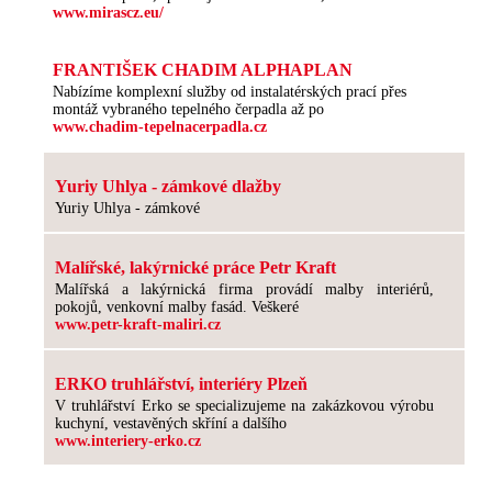
www.mirascz.eu/
FRANTIŠEK CHADIM ALPHAPLAN
Nabízíme komplexní služby od instalatérských prací přes
montáž vybraného tepelného čerpadla až po
www.chadim-tepelnacerpadla.cz
Yuriy Uhlya - zámkové dlažby
Yuriy Uhlya - zámkové
Malířské, lakýrnické práce Petr Kraft
Malířská a lakýrnická firma provádí malby interiérů,
pokojů, venkovní malby fasád. Veškeré
www.petr-kraft-maliri.cz
ERKO truhlářství, interiéry Plzeň
V truhlářství Erko se specializujeme na zakázkovou výrobu
kuchyní, vestavěných skříní a dalšího
www.interiery-erko.cz