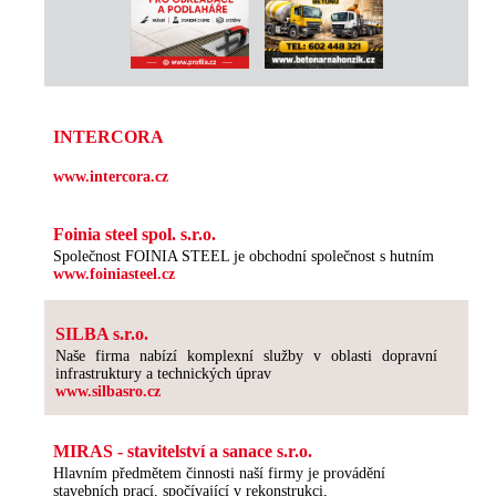
INTERCORA
www.intercora.cz
Foinia steel spol. s.r.o.
Společnost FOINIA STEEL je obchodní společnost s hutním
www.foiniasteel.cz
SILBA s.r.o.
Naše firma nabízí komplexní služby v oblasti dopravní
infrastruktury a technických úprav
www.silbasro.cz
MIRAS - stavitelství a sanace s.r.o.
Hlavním předmětem činnosti naší firmy je provádění
stavebních prací, spočívající v rekonstrukci,