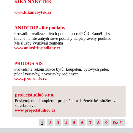
KIKA NÁBYTEK
www.kikanabytek.cz
ANHYTOP - lité podlahy
Provádím realizace litých podlah po celé ČR. Zaměřuji se
hlavně na lité anhydritové podlahy na připravený podklad.
Mé služby využívají zejména
www.anhydrit-podlahy.cz
PRODOS-SIS
Provádíme rekonstrukce bytů, koupelen, bytových jader,
půdní vestavby, novostavby rodinných
www.prodos-sis.cz
projectstudio8 s.r.o.
Poskytujeme kompletní projekční a inženýrské služby ve
stavebnictví.
www.projectstudio8.cz
1
2
3
4
5
6
7
8
9
Další