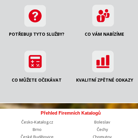
POTŘEBUJI TYTO SLUŽBY?
CO VÁM NABÍZÍME
CO MŮŽETE OČEKÁVAT
KVALITNÍ ZPĚTNÉ ODKAZY
Přehled Firemních Katalogů
Česko-Katalog.cz
Boleslav
Brno
Čechy
České Budějovice
Chomutov