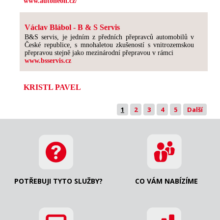
www.autoneon.cz/
Václav Blábol - B & S Servis
B&S servis, je jedním z předních přepravců automobilů v
České republice, s mnohaletou zkušeností s vnitrozemskou
přepravou stejně jako mezinárodní přepravou v rámci
www.bsservis.cz
KRISTL PAVEL
1
2
3
4
5
Další
POTŘEBUJI TYTO SLUŽBY?
CO VÁM NABÍZÍME