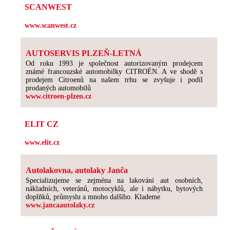
SCANWEST
www.scanwest.cz
AUTOSERVIS PLZEŇ-LETNÁ
Od roku 1993 je společnost autorizovaným prodejcem
známé francouzské automobilky CITROËN. A ve shodě s
prodejem Citroenů na našem trhu se zvyšuje i podíl
prodaných automobilů
www.citroen-plzen.cz
ELIT CZ
www.elit.cz
Autolakovna, autolaky Janča
Specializujeme se zejména na lakování aut osobních,
nákladních, veteránů, motocyklů, ale i nábytku, bytových
doplňků, průmyslu a mnoho dalšího. Klademe
www.jancaautolaky.cz